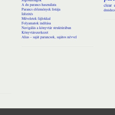
A du parancs használata
clear
Parancs előzmények listája
dmidec
Idözités
Műveletek fájlokkal
Folyamatok indítása
Navigálás a könyvtár struktúrában
Könyvtárszerkezet
Alias – saját parancsok, sajátos névvel