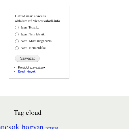
Láttad már a vicces
oldalamat? vicces.valodi.info
Választások
Igen. Tetszik.
Igen. Nem tetszik.
Nem. Most megnézem.
Nem. Nem érdekel.
Korábbi szavazások
Eredmények
Tag cloud
ancsok
hogyan
netstat