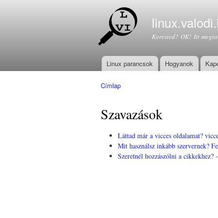
linux.valodi.
Kerested? OK! Itt megta
Linux parancsok
Hogyanok
Kapc
Főmenü
Címlap
Jelenlegi hely
Szavazások
Láttad már a vicces oldalamat? vicce
Mit használsz inkább szervernek? Fe
Szeretnél hozzászólni a cikkekhez?
-