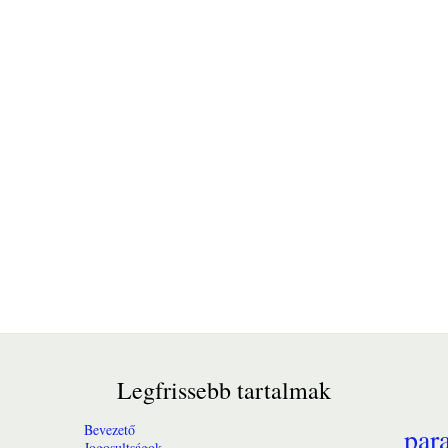
Legfrissebb tartalmak
Bevezető
par
Jogosultságok