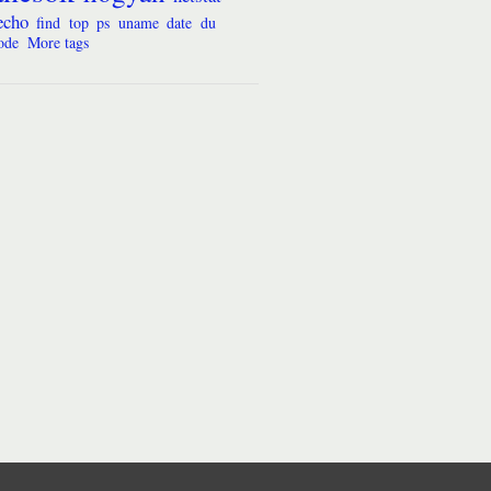
echo
find
top
ps
uname
date
du
ode
More tags