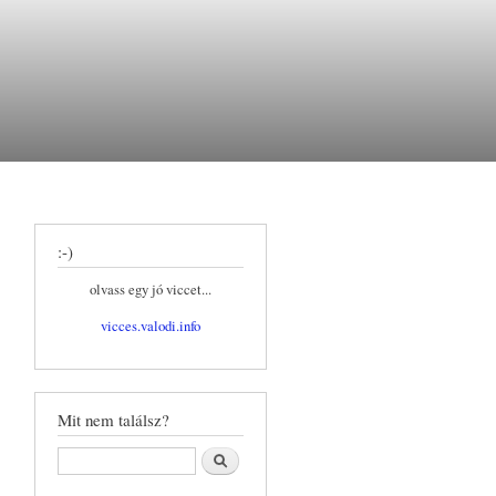
:-)
olvass egy jó viccet...
vicces.valodi.info
Mit nem találsz?
Keresés