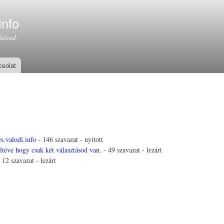
Ugrás a
tartalomra
info
láltad.
solat
s.valodi.info
- 146 szavazat - nyitott
ltéve hogy csak két választásod van.
- 49 szavazat - lezárt
 12 szavazat - lezárt