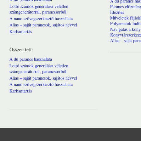
A du parancs has
Lottó számok generálása véletlen
Parancs előzmény
számgenerátorral, parancssorból
Idözités
Műveletek fájlok
A nano szövegszerkesztő használata
Folyamatok indít
Alias – saját parancsok, sajátos névvel
Navigálás a köny
Karbantartás
Könyvtárszerkeze
Alias – saját par
Összesített:
A du parancs használata
Lottó számok generálása véletlen
számgenerátorral, parancssorból
Alias – saját parancsok, sajátos névvel
A nano szövegszerkesztő használata
Karbantartás