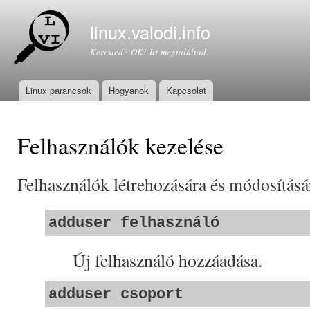
Ugr
tar
linux.valodi.info
Kerested? OK! Itt megtaláltad.
Linux parancsok
Hogyanok
Kapcsolat
Főmenü
Felhasználók kezelése
Felhasználók létrehozására és módosításá
adduser felhasználó
Új felhasználó hozzáadása.
adduser csoport