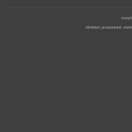
copyri
ötleteket, javaslatokat, eset