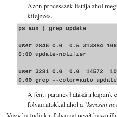
Azon processzek listája ahol megt
kifejezés.
ps aux | grep update
user 2846 0.0 0.5 313884 
0:00 update-notifier
user 3281 0.0 0.0 14572 107
0:00 grep --color=auto update
A fenti parancs hatására kapunk eg
keresett né
folyamatokkal ahol a "
Vagy ha tudjuk a folyamat nevét használha