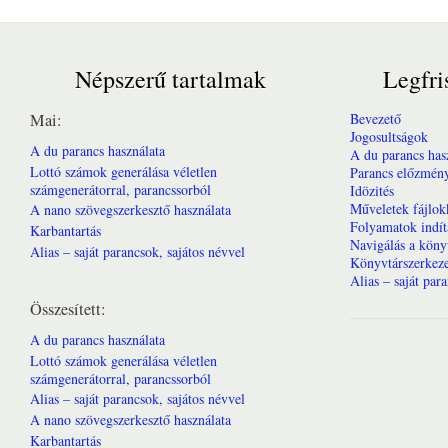
Népszerű tartalmak
Legfri
Mai:
Bevezető
Jogosultságok
A du parancs használata
A du parancs has
Lottó számok generálása véletlen
Parancs előzmény
számgenerátorral, parancssorból
Idözités
Műveletek fájlok
A nano szövegszerkesztő használata
Folyamatok indít
Karbantartás
Navigálás a köny
Alias – saját parancsok, sajátos névvel
Könyvtárszerkeze
Alias – saját par
Összesített:
A du parancs használata
Lottó számok generálása véletlen
számgenerátorral, parancssorból
Alias – saját parancsok, sajátos névvel
A nano szövegszerkesztő használata
Karbantartás