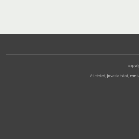
copyri
ötleteket, javaslatokat, eset