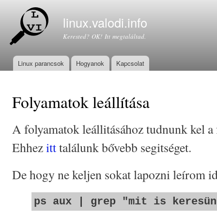
Ugr
tar
linux.valodi.info
Kerested? OK! Itt megtaláltad.
Linux parancsok
Hogyanok
Kapcsolat
Főmenü
Folyamatok leállítása
A folyamatok leállitásához tudnunk kel a 
Ehhez
itt
találunk bővebb segitséget.
De hogy ne keljen sokat lapozni leírom id
ps aux | grep "mit is keresün