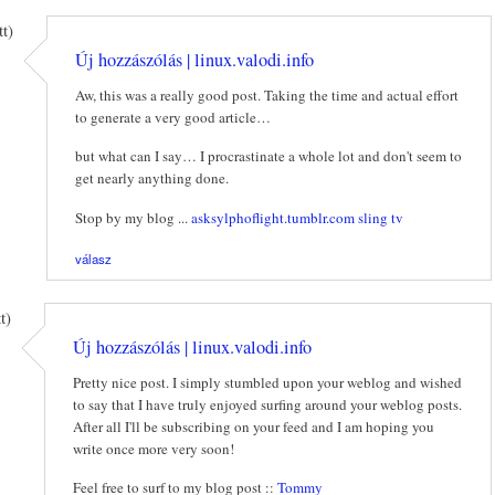
t)
Új hozzászólás | linux.valodi.info
Aw, this was a really good post. Taking the time and actual effort
to generate a very good article…
but what can I say… I procrastinate a whole lot and don't seem to
get nearly anything done.
Stop by my blog ...
asksylphoflight.tumblr.com sling tv
válasz
t)
Új hozzászólás | linux.valodi.info
Pretty nice post. I simply stumbled upon your weblog and wished
to say that I have truly enjoyed surfing around your weblog posts.
After all I'll be subscribing on your feed and I am hoping you
write once more very soon!
Feel free to surf to my blog post ::
Tommy