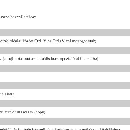
 nano használatához:
a leírás oldalai között Ctrl+Y és Ctrl+V-vel mozoghatunk)
e (a fájl tartalmát az aktuális kurzorpozíciótól illeszti be)
találatra
lölt terület másolása (copy)
ináció leütése után használjuk a kurzormozgató nyilakat a kijelöléshez