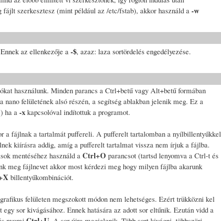
-w
 fájlt szerkesztesz (mint például az /etc/fstab), akkor használd a
-$
. Ennek az ellenkezője a
, azaz: laza sortördelés engedélyezése.
ókat használunk. Minden parancs a Ctrl+betű vagy Alt+betű formában
a nano felületének alsó részén, a segítség ablakban jelenik meg. Ez a
-x
!) ha a
kapcsolóval indítottuk a programot.
 a fájlnak a tartalmát puffereli. A pufferelt tartalomban a nyílbillentyűkkel
k kiírásra addig, amíg a pufferelt tartalmat vissza nem írjuk a fájlba.
Ctrl+O
tások mentéséhez használd a
parancsot (tartsd lenyomva a Ctrl-t és
nk meg fájlnevet akkor most kérdezi meg hogy milyen fájlba akarunk
l+X
billentyűkombinációt.
grafikus felületen megszokott módon nem lehetséges. Ezért trükközni kel
 egy sor kivágásához. Ennek hatására az adott sor eltűnik. Ezután vidd a
Ctrl+U
 és nyomj
. A sor újra megjelenik. Több sort kivágni, többszöri