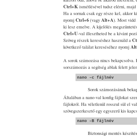
Ctrl+K
ismétlésével tudsz elérni, majd
Ha a sornak csak egy része kel, akkor ki
Ctrl+6
Alt+A
nyomj
(vagy
). Most vidd
ki lesz emelve. A kijelölés megszünteté
Ctrl+U
-val illesztheted be a kívánt poz
C
Szöveg részek kereséshez használd a
Al
következő találat kereséséhez nyomj
A sorok számozása nincs bekapcsolva. Ha
sorszámozás a segítség ablak felett jele
nano –c fájlnév
Sorok számozásának beka
Általában a nano-val konfig fájlokat sz
fájlokról. Ha véletlenül rosszul sül el va
szövegszerkesztő egy egyszerű kis kapcs
nano –B fájlnév
Biztonsági mentés készítés