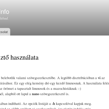
Ugrás a
tartalomra
info
láltad.
solat
ztő használata
vi
 belebotlik valami szövegszerkesztőbe. A legtöbb disztribúcióban a
az
átírásához. Ez egy elég kemény dió egy kezdő linuxosnak. A használata felé
az örömet a tapasztalt linuxosok és a mazochistáknak :-)
nano
l, alapból ott lapul a
szövegszerkesztő is.
-h
ában indítható. Az opciók listáját a
kapcsolóval kapjuk meg.
nd az előbb említett vi szerkesztőnek, így rögtön indulás után