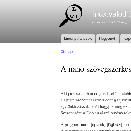
linux.valodi.
Kerested? OK! Itt megta
Linux parancsok
Hogyanok
Kapc
Főmenü
Címlap
Jelenlegi hely
A nano szövegszerkes
Aki parancssorban dolgozik, előbb utóbb
alapértelmezett eszköz a config fájlok 
egy önkínzással, tehát hagyjuk meg ezt 
Szerencsére a Debian alapú rendszerekné
nano [opciók] [fájlnév]
A program
form
A nanonak nincsenek különféle módjai mi