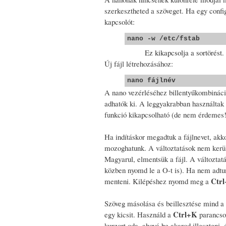
szerkesztheted a szöveget. Ha egy config
kapcsolót:
nano -w /etc/fstab
Ez kikapcsolja a sortörést
Új fájl létrehozásához:
nano fájlnév
A nano vezérléséhez billentyűkombináci
adhatók ki. A leggyakrabban használtak 
funkció kikapcsolható (de nem érdemes
Ha indításkor megadtuk a fájlnevet, akkor
mozoghatunk. A változtatások nem kerülne
Magyarul, elmentsük a fájl. A változta
közben nyomd le a O-t is). Ha nem adtu
Ctr
menteni. Kilépéshez nyomd meg a
Szöveg másolása és beillesztése mind a 
Ctrl+K
egy kicsit. Használd a
parancsot
kurzort oda, ahová be akarod illeszteni,