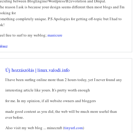
eciding between BlogEngine/Wordpress/B2evolution and Drupal.
he reason I ask is because your design seems different then most blogs and I'm
ooking for
omething completely unique. P.S Apologies for getting off-topic but I had to
sk!
eel free to surf to my weblog;
manicure
álasz
Új hozzászólás | linux.valodi.info
I have been surfing online more than 2 hours today, yet I never found any
interesting article like yours. It's pretty worth enough
for me. In my opinion, if all website owners and bloggers
made good content as you did, the web will be much more useful than
ever before.
Also visit my web blog ... minecraft (
tinyurl.com
)