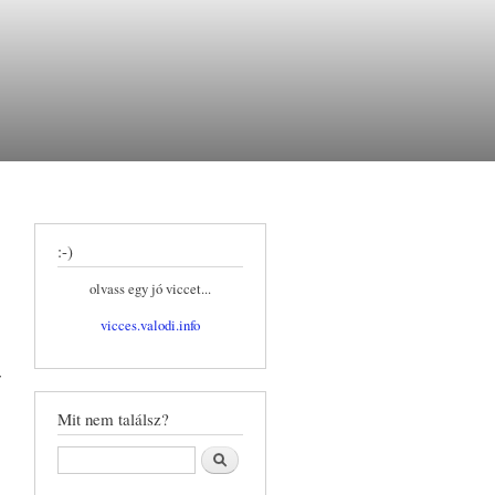
:-)
olvass egy jó viccet...
vicces.valodi.info
r
Mit nem találsz?
Keresés