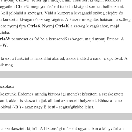
Ctrl+U
 egyetlen
megnyomásával tudod a kivágott sorokat beilleszteni.
 kell jelölnöd a szöveget. Vidd a kurzort a kivágandó szöveg elejére és
 a kurzort a kivágandó szöveg végére. A kurzor mozgatás hatására a szöveg
Ctrl+6
Ctrl+K
sére nyomj újra
. Nyomj
a szöveg kivágásához, majd
ícióba.
trl+W
parancsot és írd be a keresendő szöveget, majd nyomj Enter-t. A
t+W
.
 ezt a funkciót is használni akarod, akkor indítsd a nano -c opcióval. A
nik meg.
pcsolása
erkesztünk. Érdemes mindig biztonsági mentést készíteni a szerkesztett
lami, akkor is vissza tudjuk állítani az eredeti helyzetet. Ehhez a nano
olóval (-B ) - azaz nagy B betű - segítségünkbe lehet.
 a szerkesztett fájlról. A biztonsági másolat ugyan aban a könyvtárban