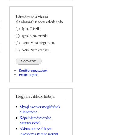
Láttad már a vicces
oldalamat? vicces.valodi.info
Választások
Igen. Tetszik.
Igen. Nem tetszik.
Nem. Most megnézem.
Nem. Nem érdekel.
Korábbi szavazások
Eredmények
Hogyan cikkek listája
Mysql szerver meglétének
ellenörzése
Képek átméretezése
parancssorból
Akkumulátor állapot
lekérdezés parancssorból