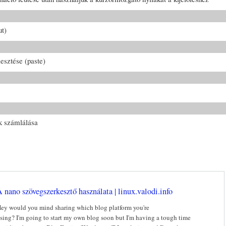
ut)
lesztése (paste)
ok számlálása
 nano szövegszerkesztő használata | linux.valodi.info
ey would you mind sharing which blog platform you're
sing? I'm going to start my own blog soon but I'm having a tough time