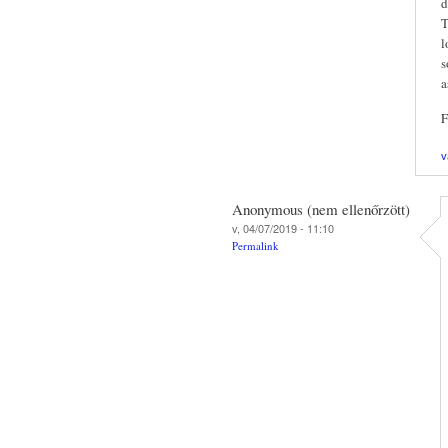
d
T
l
s
a
F
v
Anonymous (nem ellenőrzött)
v, 04/07/2019 - 11:10
Permalink