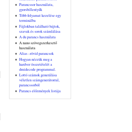
Parancssor használata,
gyorsbillentyűk
Több folyamat kezelése egy
terminálba
Fájlokban található bájtok,
szavak és sorok számlálása
A du parancs használata
A nano szövegszerkesztő
használata
Alias –rövid parancsok
Hogyan nézzük meg a
hardver összetételét a
dmidecode programmal.
Lottó számok generálása
véletlen számgenerátorral,
parancssorból
Parancs előzmények listája