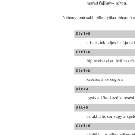
fájlnév~
marad
néven.
Néhány fontosabb billentyűkombináció a
Ctrl+G
a funkciók teljes listája (
Ctrl+R
fájl beolvasása, beillesztés
Ctrl+W
keresés a szövegben
Alt+W
ugrás a következő keresési 
Alt+6
az aktuális sor vagy a kije
Ctrl+6
kijelölés - a billentyűkomb