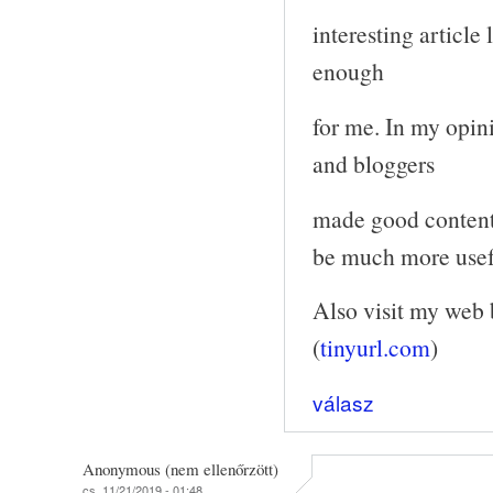
interesting article 
enough
for me. In my opini
and bloggers
made good content 
be much more usefu
Also visit my web b
(
tinyurl.com
)
válasz
Anonymous (nem ellenőrzött)
cs, 11/21/2019 - 01:48