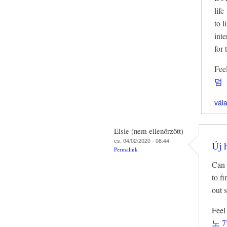
life
to l
inte
for 
Feel
덤
vál
Elsie (nem ellenőrzött)
cs, 04/02/2020 - 08:44
Új 
Permalink
Can 
to fi
out 
Feel
노 7