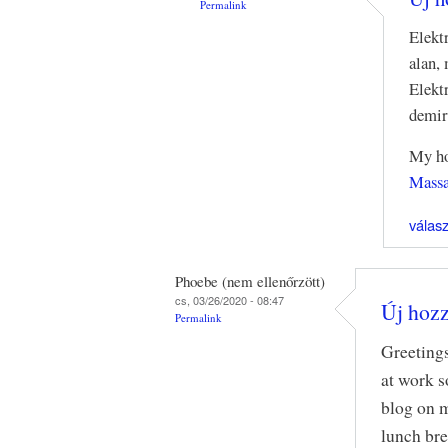
Permalink
Elekt
alan,
Elekt
demir
My h
Massa
válas
Phoebe (nem ellenőrzött)
cs, 03/26/2020 - 08:47
Új hozz
Permalink
Greetings
at work s
blog on 
lunch bre