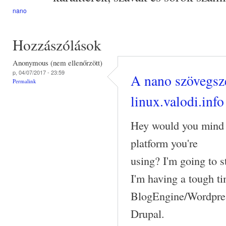
nano
Hozzászólások
Anonymous (nem ellenőrzött)
p, 04/07/2017 - 23:59
A nano szövegsze
Permalink
linux.valodi.info
Hey would you mind 
platform you're
using? I'm going to 
I'm having a tough t
BlogEngine/Wordpres
Drupal.