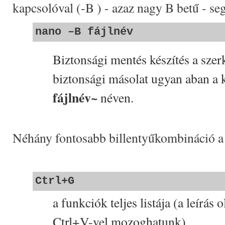
kapcsolóval (-B ) - azaz nagy B betű - se
nano –B fájlnév
Biztonsági mentés készítés a szerk
biztonsági másolat ugyan aban a
fájlnév~
néven.
Néhány fontosabb billentyűkombináció a
Ctrl+G
a funkciók teljes listája (a leírás 
Ctrl+V-vel mozoghatunk)