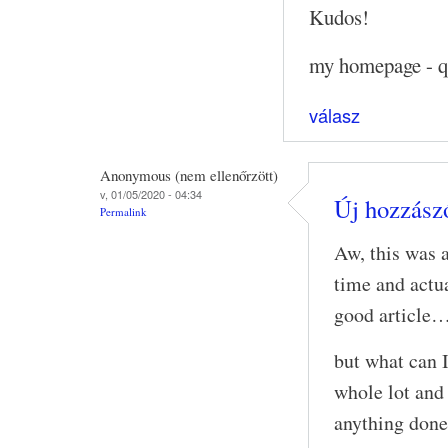
Kudos!
my homepage - qu
válasz
Anonymous (nem ellenőrzött)
v, 01/05/2020 - 04:34
Új hozzászó
Permalink
Aw, this was a
time and actua
good article
but what can 
whole lot and 
anything done