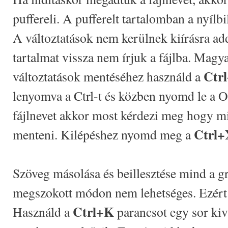
puffereli. A pufferelt tartalomban a nyíl
A változtatások nem kerülnek kiírásra add
tartalmat vissza nem írjuk a fájlba. Magya
Ctr
változtatások mentéséhez használd a
lenyomva a Ctrl-t és közben nyomd le a 
fájlnevet akkor most kérdezi meg hogy mi
Ctrl+
menteni. Kilépéshez nyomd meg a
Szöveg másolása és beillesztése mind a gr
megszokott módon nem lehetséges. Ezért t
Ctrl+K
Használd a
parancsot egy sor ki