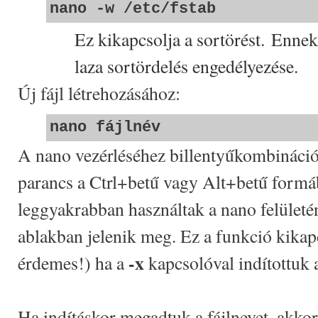
nano -w /etc/fstab
Ez kikapcsolja a sortörést. Ennek
laza sortördelés engedélyezése.
Új fájl létrehozásához:
nano fájlnév
A nano vezérléséhez billentyűkombináci
parancs a Ctrl+betű vagy Alt+betű formá
leggyakrabban használtak a nano felületén
ablakban jelenik meg. Ez a funkció kika
-x
érdemes!) ha a
kapcsolóval indítottuk 
Ha indításkor megadtuk a fájlnevet, akkor 