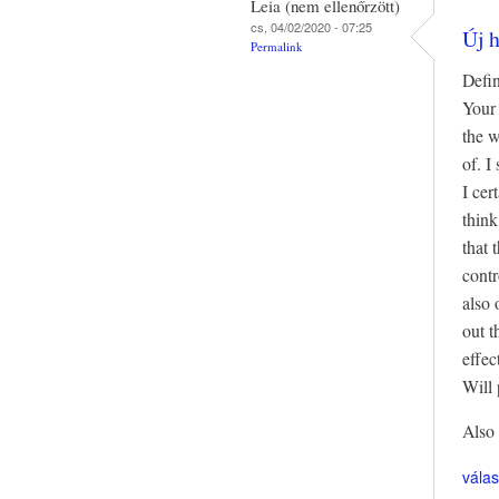
Leia (nem ellenőrzött)
cs, 04/02/2020 - 07:25
Új h
Permalink
Defin
Your 
the w
of. I
I cer
think
that 
contr
also 
out t
effec
Will 
Also 
vála