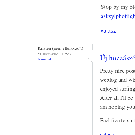
Stop by my blo
asksylphoflig
válasz
Kristen (nem ellenőrzött)
cs, 03/12/2020 - 07:26
Új hozzászól
Permalink
Pretty nice po
weblog and wish
enjoyed surfin
After all I'll b
am hoping you 
Feel free to su
válasz