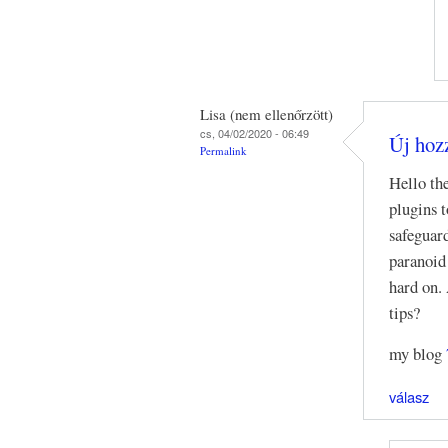
Lisa (nem ellenőrzött)
cs, 04/02/2020 - 06:49
Új hozz
Permalink
Hello th
plugins t
safeguar
paranoid
hard on.
tips?
my blog
válasz