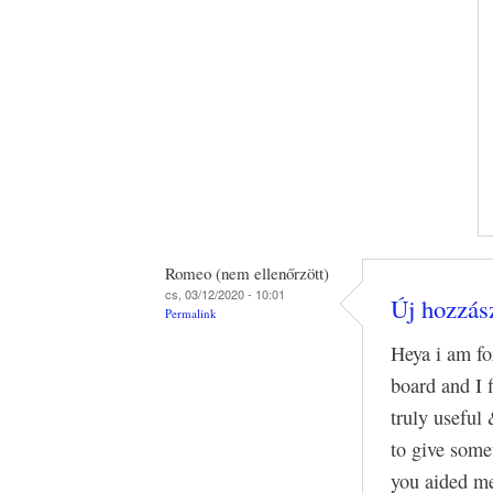
Romeo (nem ellenőrzött)
cs, 03/12/2020 - 10:01
Új hozzász
Permalink
Heya i am for
board and I f
truly useful
to give some
you aided m