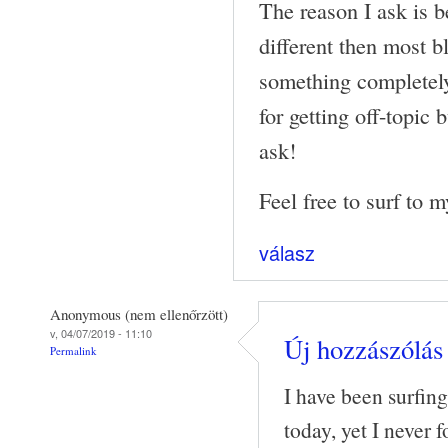
The reason I ask is 
different then most b
something completel
for getting off-topic b
ask!
Feel free to surf to 
válasz
Anonymous (nem ellenőrzött)
v, 04/07/2019 - 11:10
Új hozzászólás 
Permalink
I have been surfin
today, yet I never 