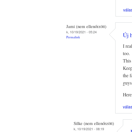
vála
Jami (nem ellenőrzött)
k, 10/19/2021 - 05:24
Új 
Permalink
I rea
too.
This
Keep
the 
guys
Here
vála
Silke (nem ellenőrzött)
k, 10/19/2021 - 08:19