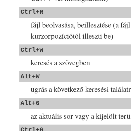
Ctrl+R
fájl beolvasása, beillesztése (a fáj
kurzorpozíciótól illeszti be)
Ctrl+W
keresés a szövegben
Alt+W
ugrás a következő keresési találat
Alt+6
az aktuális sor vagy a kijelölt ter
Ctrl+6