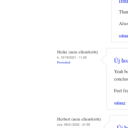
linu
Than
Also
vála
Heike (nem ellenőrzött)
k, 10/19/2021 - 11:26
Új hoz
Permalink
Yeah bo
conclus
Feel fr
válasz
Herbert (nem ellenőrzött)
sze, 09/21/2022 - 21:55
Új h