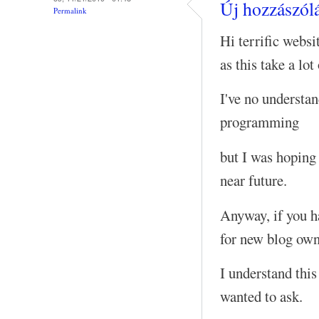
Új hozzászólá
Permalink
Hi terrific webs
as this take a lo
I've no understa
programming
but I was hoping 
near future.
Anyway, if you h
for new blog own
I understand this
wanted to ask.