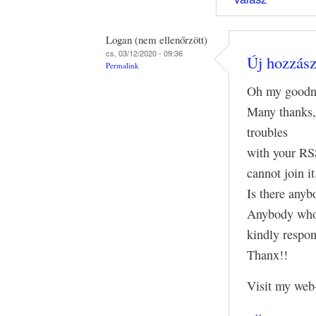
Logan (nem ellenőrzött)
cs, 03/12/2020 - 09:36
Új hozzászó
Permalink
Oh my goodne
Many thanks,
troubles
with your RSS
cannot join it
Is there anyb
Anybody who
kindly respo
Thanx!!
Visit my web-