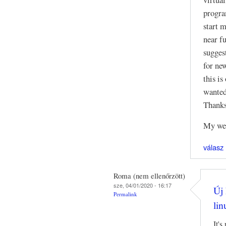
progra
start 
near f
sugges
for ne
this is
wanted
Thanks
My web
válasz
Roma (nem ellenőrzött)
sze, 04/01/2020 - 16:17
Új 
Permalink
lin
It's