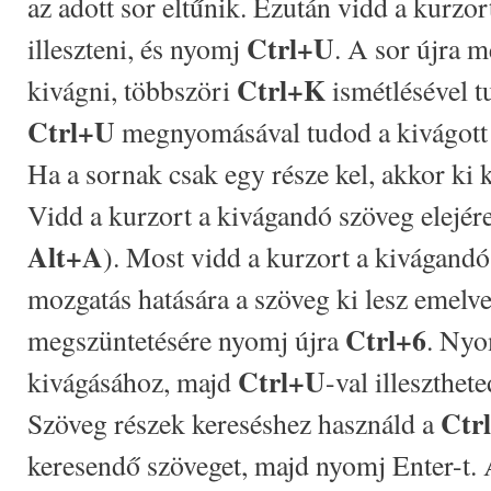
az adott sor eltűnik. Ezután vidd a kurzo
Ctrl+U
illeszteni, és nyomj
. A sor újra m
Ctrl+K
kivágni, többszöri
ismétlésével t
Ctrl+U
megnyomásával tudod a kivágott s
Ha a sornak csak egy része kel, akkor ki k
Vidd a kurzort a kivágandó szöveg elejé
Alt+A
). Most vidd a kurzort a kivágand
mozgatás hatására a szöveg ki lesz emelve
Ctrl+6
megszüntetésére nyomj újra
. Ny
Ctrl+U
kivágásához, majd
-val illeszthet
Ctr
Szöveg részek kereséshez használd a
keresendő szöveget, majd nyomj Enter-t. 