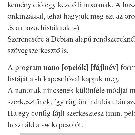
kemény dió egy kezdő linuxosnak. A hasz
önkínzással, tehát hagyjuk meg ezt az örö
és a mazochistáknak :-)
Szerencsére a Debian alapú rendszereknél,
szövegszerkesztő is.
nano [opciók] [fájlnév]
A program
form
-h
listáját a
kapcsolóval kapjuk meg.
A nanonak nincsenek különféle módjai mi
szerkesztőnek, így rögtön indulás után sz
Ha egy config fájlt szerkesztesz (mint péld
-w
használd a
kapcsolót: