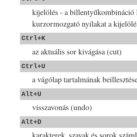
kijelölés - a billentyűkombináció 
kurzormozgató nyilakat a kijelöl
Ctrl+K
az aktuális sor kivágása (cut)
Ctrl+U
a vágólap tartalmának beillesztése
Alt+U
visszavonás (undo)
Alt+D
karakterek, szavak és sorok száml