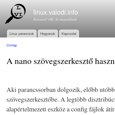
Ugr
tar
linux.valodi.info
Kerested? OK! Itt megtaláltad.
Linux parancsok
Hogyanok
Kapcsolat
Főmenü
Címlap
Jelenlegi hely
A nano szövegszerkesztő haszn
Aki parancssorban dolgozik, előbb utóbb
szövegszerkesztőbe. A legtöbb disztribú
alapértelmezett eszköz a config fájlok átí