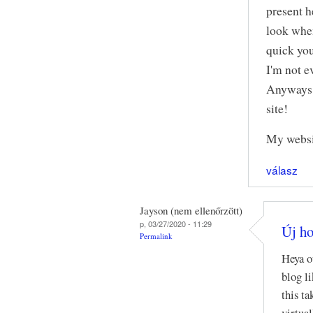
present h
look whe
quick you
I'm not e
Anyways
site!
My websit
válasz
Jayson (nem ellenőrzött)
p, 03/27/2020 - 11:29
Új ho
Permalink
Heya o
blog l
this ta
virtua