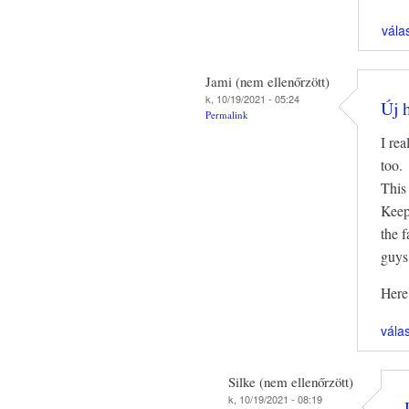
vála
Jami (nem ellenőrzött)
k, 10/19/2021 - 05:24
Új 
Permalink
I rea
too.
This
Keep
the 
guys
Here
vála
Silke (nem ellenőrzött)
k, 10/19/2021 - 08:19