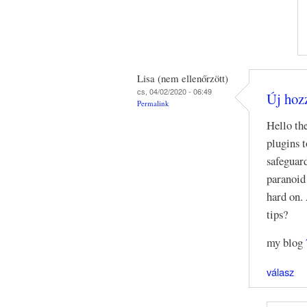
Lisa (nem ellenőrzött)
cs, 04/02/2020 - 06:49
Új hozz
Permalink
Hello th
plugins t
safeguar
paranoid
hard on.
tips?
my blog
válasz