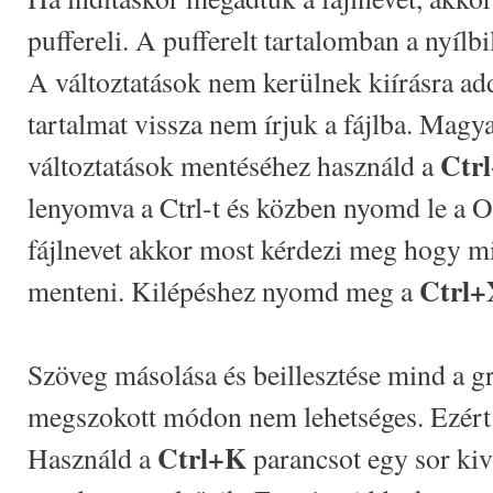
puffereli. A pufferelt tartalomban a nyíl
A változtatások nem kerülnek kiírásra add
tartalmat vissza nem írjuk a fájlba. Magya
Ctr
változtatások mentéséhez használd a
lenyomva a Ctrl-t és közben nyomd le a 
fájlnevet akkor most kérdezi meg hogy mi
Ctrl+
menteni. Kilépéshez nyomd meg a
Szöveg másolása és beillesztése mind a gr
megszokott módon nem lehetséges. Ezért t
Ctrl+K
Használd a
parancsot egy sor ki