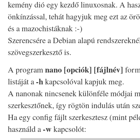
kemény dió egy kezdő linuxosnak. A hasz
önkínzással, tehát hagyjuk meg ezt az örö
és a mazochistáknak :-)
Szerencsére a Debian alapú rendszereknél,
szövegszerkesztő is.
nano [opciók] [fájlnév]
A program
form
-h
listáját a
kapcsolóval kapjuk meg.
A nanonak nincsenek különféle módjai mi
szerkesztőnek, így rögtön indulás után sz
Ha egy config fájlt szerkesztesz (mint péld
-w
használd a
kapcsolót: