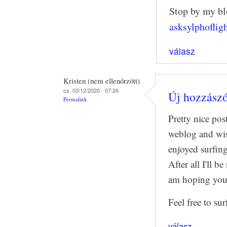
Stop by my blo
asksylphoflig
válasz
Kristen (nem ellenőrzött)
cs, 03/12/2020 - 07:26
Új hozzászól
Permalink
Pretty nice po
weblog and wish
enjoyed surfin
After all I'll b
am hoping you 
Feel free to su
válasz