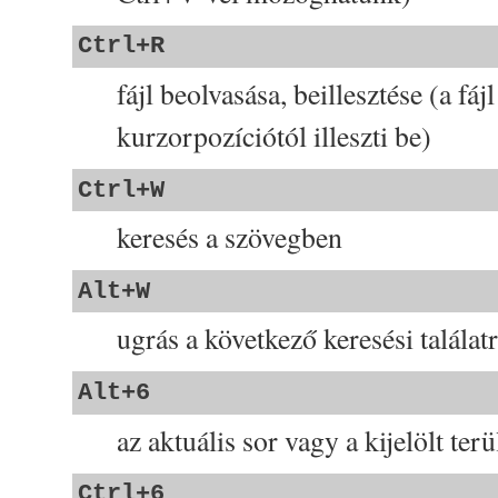
Ctrl+R
fájl beolvasása, beillesztése (a fáj
kurzorpozíciótól illeszti be)
Ctrl+W
keresés a szövegben
Alt+W
ugrás a következő keresési találat
Alt+6
az aktuális sor vagy a kijelölt ter
Ctrl+6