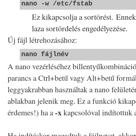
nano -w /etc/fstab
Ez kikapcsolja a sortörést. Ennek
laza sortördelés engedélyezése.
Új fájl létrehozásához:
nano fájlnév
A nano vezérléséhez billentyűkombináci
parancs a Ctrl+betű vagy Alt+betű formá
leggyakrabban használtak a nano felületén
ablakban jelenik meg. Ez a funkció kika
-x
érdemes!) ha a
kapcsolóval indítottuk 
Ha indításkor megadtuk a fájlnevet, akkor 