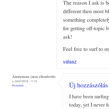
The reason I ask is 
different then most b
something completel
for getting off-topic b
ask!
Feel free to surf to 
válasz
Anonymous (nem ellenőrzött)
v, 04/07/2019 - 11:10
Új hozzászólás 
Permalink
I have been surfin
today, yet I never 