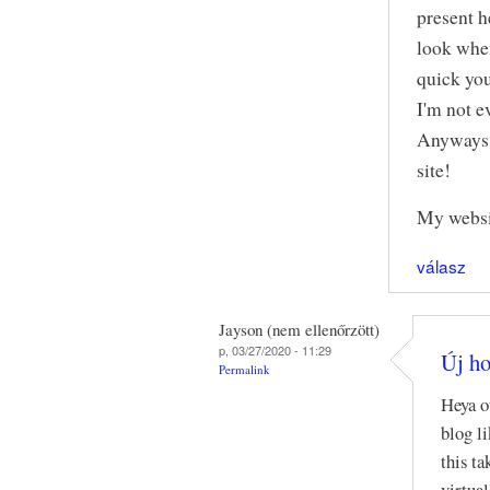
present h
look whe
quick you
I'm not e
Anyways
site!
My websit
válasz
Jayson (nem ellenőrzött)
p, 03/27/2020 - 11:29
Új ho
Permalink
Heya o
blog l
this ta
virtua