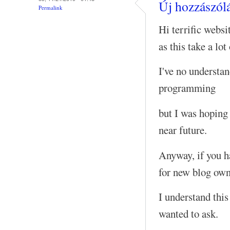
Új hozzászólá
Permalink
Hi terrific webs
as this take a lo
I've no understa
programming
but I was hoping 
near future.
Anyway, if you h
for new blog own
I understand this
wanted to ask.