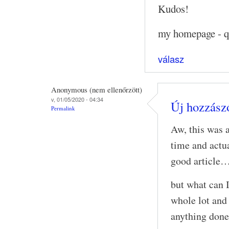
Kudos!
my homepage - qu
válasz
Anonymous (nem ellenőrzött)
v, 01/05/2020 - 04:34
Új hozzászó
Permalink
Aw, this was a
time and actua
good article
but what can 
whole lot and 
anything done