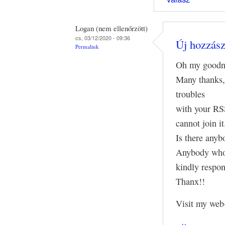
Logan (nem ellenőrzött)
cs, 03/12/2020 - 09:36
Új hozzászó
Permalink
Oh my goodne
Many thanks,
troubles
with your RSS
cannot join it
Is there anyb
Anybody who
kindly respo
Thanx!!
Visit my web-