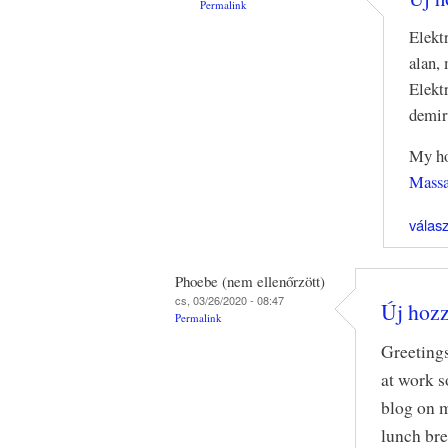
Permalink
Elekt
alan,
Elekt
demir
My h
Massa
válas
Phoebe (nem ellenőrzött)
cs, 03/26/2020 - 08:47
Új hozz
Permalink
Greetings
at work s
blog on 
lunch bre