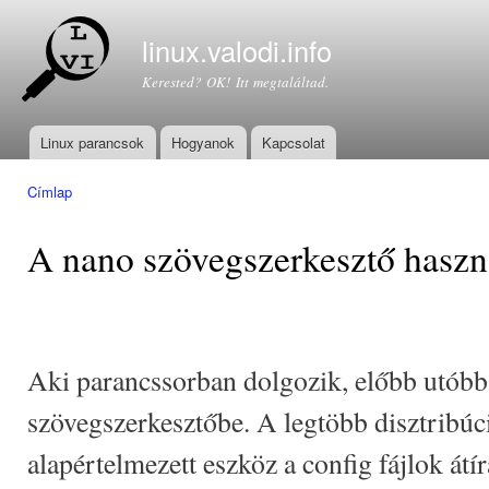
Ugr
tar
linux.valodi.info
Kerested? OK! Itt megtaláltad.
Linux parancsok
Hogyanok
Kapcsolat
Főmenü
Címlap
Jelenlegi hely
A nano szövegszerkesztő haszn
Aki parancssorban dolgozik, előbb utóbb
szövegszerkesztőbe. A legtöbb disztribú
alapértelmezett eszköz a config fájlok átí