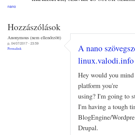
nano
Hozzászólások
Anonymous (nem ellenőrzött)
p, 04/07/2017 - 23:59
A nano szövegsze
Permalink
linux.valodi.info
Hey would you mind 
platform you're
using? I'm going to 
I'm having a tough t
BlogEngine/Wordpres
Drupal.