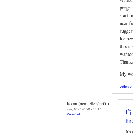
progra
start 
near f
sugges
for ne
this is
wanted
Thanks
My web
válasz
Roma (nem ellenőrzött)
sze, 04/01/2020 - 16:17
Új 
Permalink
lin
It's