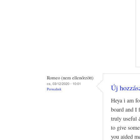
Romeo (nem ellenőrzött)
cs, 03/12/2020 - 10:01
Új hozzász
Permalink
Heya i am for
board and I f
truly useful
to give some
you aided m