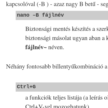
kapcsolóval (-B ) - azaz nagy B betű - se
nano –B fájlnév
Biztonsági mentés készítés a szerk
biztonsági másolat ugyan aban a
fájlnév~
néven.
Néhány fontosabb billentyűkombináció a
Ctrl+G
a funkciók teljes listája (a leírás 
Ctrl+V-vel mozoghatunk)