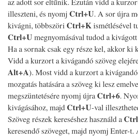
az adott sor eltűnik. Ezután vidd a kurzo
Ctrl+U
illeszteni, és nyomj
. A sor újra m
Ctrl+K
kivágni, többszöri
ismétlésével t
Ctrl+U
megnyomásával tudod a kivágott s
Ha a sornak csak egy része kel, akkor ki k
Vidd a kurzort a kivágandó szöveg elejé
Alt+A
). Most vidd a kurzort a kivágand
mozgatás hatására a szöveg ki lesz emelve
Ctrl+6
megszüntetésére nyomj újra
. Ny
Ctrl+U
kivágásához, majd
-val illeszthet
Ctr
Szöveg részek kereséshez használd a
keresendő szöveget, majd nyomj Enter-t. 