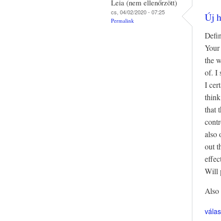
Leia (nem ellenőrzött)
cs, 04/02/2020 - 07:25
Új h
Permalink
Defin
Your 
the w
of. I
I cer
think
that 
contr
also 
out t
effec
Will 
Also 
vála