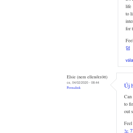
life
to l
inte
for 
Feel
덤
vál
Elsie (nem ellenőrzött)
cs, 04/02/2020 - 08:44
Új 
Permalink
Can 
to fi
out 
Feel
노 7