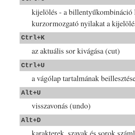
kijelölés - a billentyűkombináció 
kurzormozgató nyilakat a kijelöl
Ctrl+K
az aktuális sor kivágása (cut)
Ctrl+U
a vágólap tartalmának beillesztése
Alt+U
visszavonás (undo)
Alt+D
karakterek, szavak és sorok száml