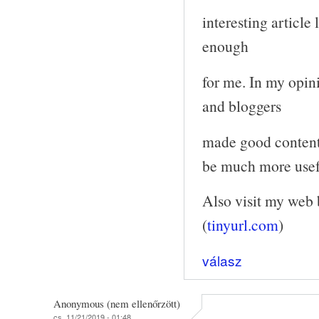
interesting article 
enough
for me. In my opini
and bloggers
made good content 
be much more usefu
Also visit my web b
(
tinyurl.com
)
válasz
Anonymous (nem ellenőrzött)
cs, 11/21/2019 - 01:48