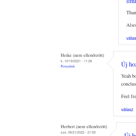
linu
Than
Also
vála
Heike (nem ellenőrzött)
k, 10/19/2021 - 11:26
Új hoz
Permalink
Yeah bo
conclus
Feel fr
válasz
Herbert (nem ellenőrzött)
sze, 09/21/2022 - 21:55
Új h