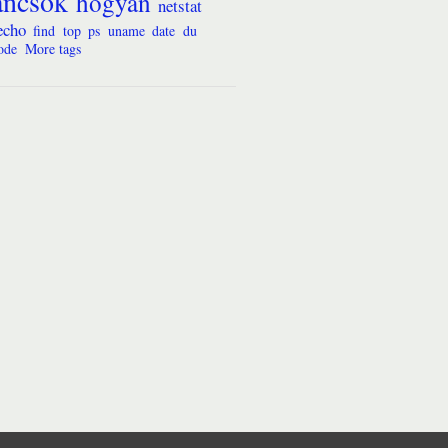
ancsok
hogyan
netstat
echo
find
top
ps
uname
date
du
ode
More tags