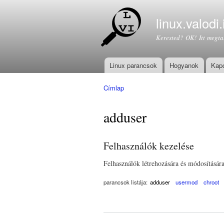
linux.valodi.
Kerested? OK! Itt megta
Linux parancsok
Hogyanok
Kapc
Főmenü
Címlap
Jelenlegi hely
adduser
Felhasználók kezelése
Felhasználók létrehozására és módosításár
parancsok listája:
adduser
usermod
chroot