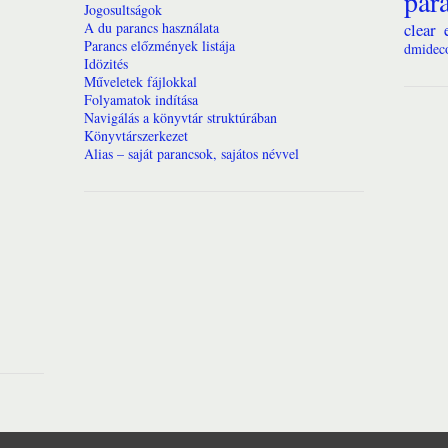
par
Jogosultságok
A du parancs használata
clear
Parancs előzmények listája
dmidec
Idözités
Műveletek fájlokkal
Folyamatok indítása
Navigálás a könyvtár struktúrában
Könyvtárszerkezet
Alias – saját parancsok, sajátos névvel