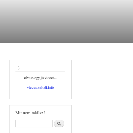
:-)
olvass egy jó viccet...
vicces.valodi.info
Mit nem találsz?
Felhasználók
Keresés
kezelése
tartalommal