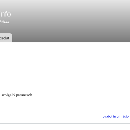
Ugrás a
tartalomra
info
láltad.
solat
a szolgáló parancsok.
További információ