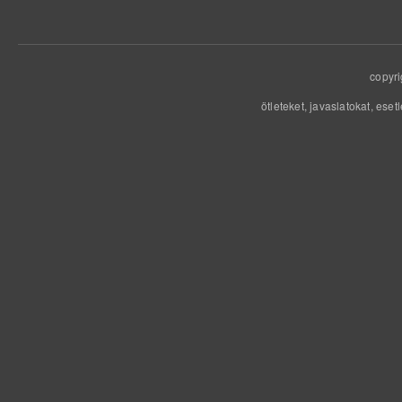
copyri
ötleteket, javaslatokat, eset