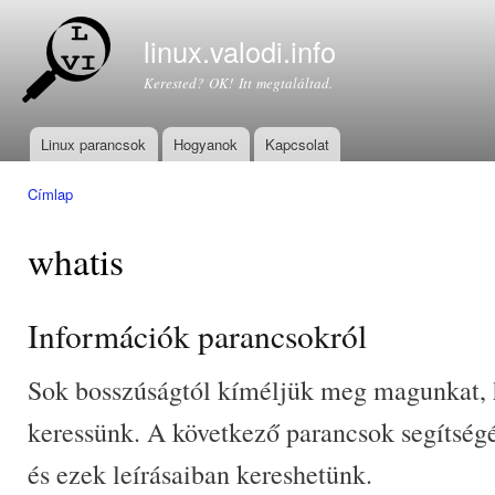
Ugr
tar
linux.valodi.info
Kerested? OK! Itt megtaláltad.
Linux parancsok
Hogyanok
Kapcsolat
Főmenü
Címlap
Jelenlegi hely
whatis
Információk parancsokról
Sok bosszúságtól kíméljük meg magunkat, h
keressünk. A következő parancsok segítségé
és ezek leírásaiban kereshetünk.