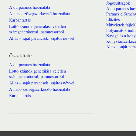
Jogosultságok
A du parancs használata
A du parancs has
A nano szövegszerkesztő használata
Parancs előzmény
Idözités
Karbantartás
Műveletek fájlok
Lottó számok generálása véletlen
Folyamatok indít
számgenerátorral, parancssorból
Navigálás a köny
Alias – saját parancsok, sajátos névvel
Könyvtárszerkeze
Alias – saját par
Összesített:
A du parancs használata
Lottó számok generálása véletlen
számgenerátorral, parancssorból
Alias – saját parancsok, sajátos névvel
A nano szövegszerkesztő használata
Karbantartás